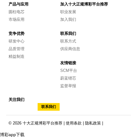
产品与应用
加入十大正规博彩平台推荐
圆柱电芯
职业发展
市场应用
加入我们
竞争优势
联系我们
研发中心
联系方式
品质管理
供应商信息
精益制造
友情链接
SCM平台
蔚蓝锂芯
监督举报
关注我们
联系我们
© 2026 十大正规博彩平台推荐 |
使用条款
|
隐私政策
|
博彩app下载