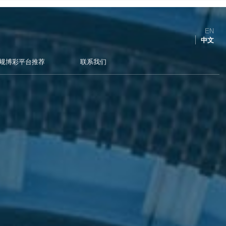
EN
中文
规博彩平台推荐
联系我们