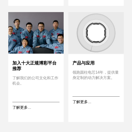
加入十大正规博彩平台
产品与应用
推荐
领跑圆柱电芯14年，提供量
身定制的动力解决方案。
了解我们的公司文化和工作
机会。
了解更多...
了解更多...