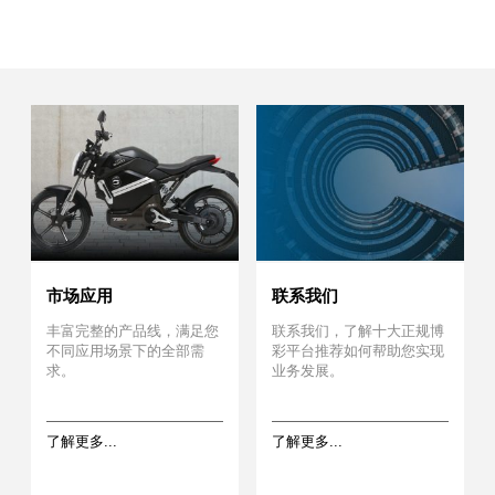
市场应用
联系我们
丰富完整的产品线，满足您
联系我们，了解十大正规博
不同应用场景下的全部需
彩平台推荐如何帮助您实现
求。
业务发展。
了解更多...
了解更多...