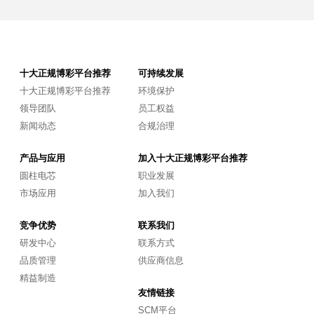
十大正规博彩平台推荐
可持续发展
十大正规博彩平台推荐
环境保护
领导团队
员工权益
新闻动态
合规治理
产品与应用
加入十大正规博彩平台推荐
圆柱电芯
职业发展
市场应用
加入我们
竞争优势
联系我们
研发中心
联系方式
品质管理
供应商信息
精益制造
友情链接
SCM平台