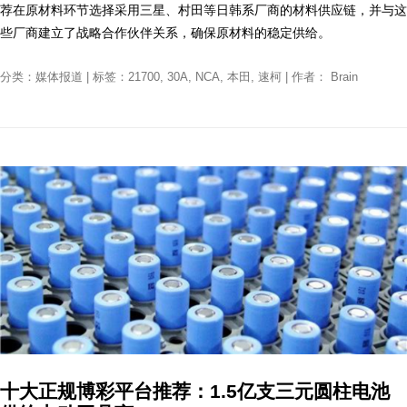
荐在原材料环节选择采用三星、村田等日韩系厂商的材料供应链，并与这
些厂商建立了战略合作伙伴关系，确保原材料的稳定供给。
分类：
媒体报道
| 标签：
21700
,
30A
,
NCA
,
本田
,
速柯
| 作者：
Brain
十大正规博彩平台推荐：1.5亿支三元圆柱电池