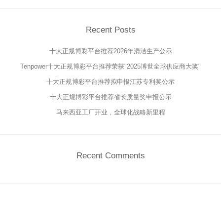
Recent Posts
十大正规博彩平台推荐2026年清洁生产公示
Tenpower十大正规博彩平台推荐荣获"2025博世全球供应商大奖"
十大正规博彩平台推荐拟申报江苏专利奖公示
十大正规博彩平台推荐省长质量奖申报公示
马来西亚工厂开业，全球化战略新里程
Recent Comments