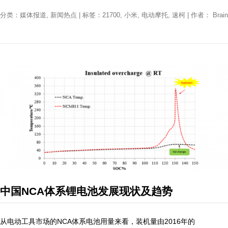
品质管理
分类：
媒体报道
,
新闻热点
| 标签：
21700
,
小米
,
电动摩托
,
速柯
| 作者：
Brain
精益制造
可持续发展
环境保护
员工权益
合规治理
加入十大正规博彩平台推荐
职业发展
招贤纳士
联系我们
联系方式
中国NCA体系锂电池发展现状及趋势
供应商信息
从电动工具市场的NCA体系电池用量来看，装机量由2016年的