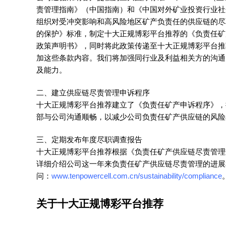
责管理指南》（中国指南）和《中国对外矿业投资行业社
组织对受冲突影响和高风险地区矿产负责任的供应链的尽
的保护》标准，制定十大正规博彩平台推荐的《负责任矿
政策声明书》，同时将此政策传递至十大正规博彩平台推
加这些条款内容。我们将加强同行业及利益相关方的沟通
及能力。
二、建立供应链尽责管理申诉程序
十大正规博彩平台推荐建立了《负责任矿产申诉程序》，
部与公司沟通顺畅，以减少公司负责任矿产供应链的风险
三、定期发布年度尽职调查报告
十大正规博彩平台推荐根据《负责任矿产供应链尽责管理
详细介绍公司这一年来负责任矿产供应链尽责管理的进展和
问：
www.tenpowercell.com.cn/sustainability/compliance
关于十大正规博彩平台推荐