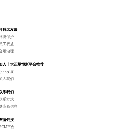
可持续发展
环境保护
员工权益
合规治理
加入十大正规博彩平台推荐
职业发展
加入我们
联系我们
联系方式
供应商信息
友情链接
SCM平台