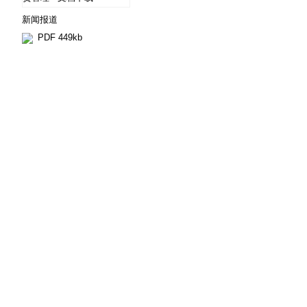
新闻报道
PDF 449kb