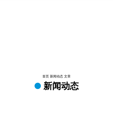
产品与应用
竞争优势
可持续发展
加入十大正
首页
新闻动态
文章
新闻动态