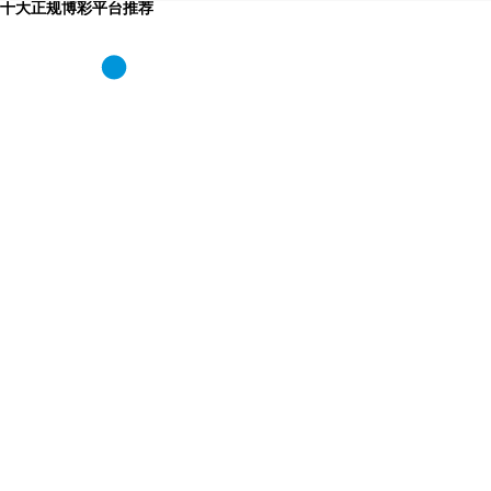
十大正规博彩平台推荐
十大正规博彩平台推荐
产品与应用
竞争优势
十大正规博彩平台推荐
可持续发展
加入十大正规博彩平台推
荐
联系我们