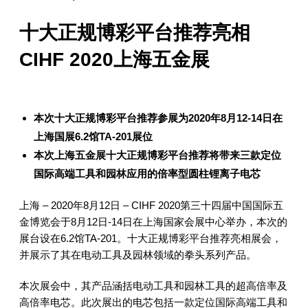
品质管理
十大正规博彩平台推荐亮相
精益制造
CIHF 2020上海五金展
可持续发展
环境保护
员工权益
本次十大正规博彩平台推荐参展为2020年8月12-14日在
合规治理
上海国展6.2馆TA-201展位
加入十大正规博彩平台推荐
本次上海五金展十大正规博彩平台推荐将带来三款定位
职业发展
国际高端工具和园林应用的倍率型圆柱锂离子电芯
招贤纳士
上海 – 2020年8月12日 – CIHF 2020第三十四届中国国际五
联系我们
金博览会于8月12日-14日在上海国家会展中心举办，本次的
展台设在6.2馆TA-201。十大正规博彩平台推荐亮相展会，
联系方式
并展示了其在电动工具及园林领域的拳头系列产品。
供应商信息
本次展会中，其产品涵括电动工具和园林工具的超高倍率及
高倍率电芯。此次展出的电芯包括一款定位国际高端工具和