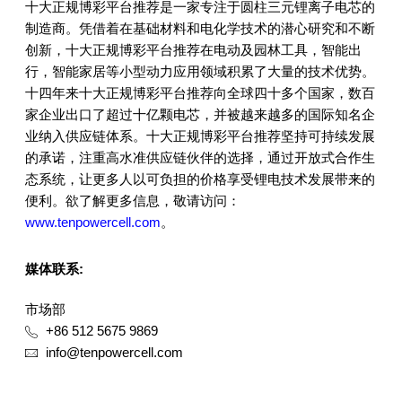
十大正规博彩平台推荐是一家专注于圆柱三元锂离子电芯的
制造商。凭借着在基础材料和电化学技术的潜心研究和不断
创新，十大正规博彩平台推荐在电动及园林工具，智能出
行，智能家居等小型动力应用领域积累了大量的技术优势。
十四年来十大正规博彩平台推荐向全球四十多个国家，数百
家企业出口了超过十亿颗电芯，并被越来越多的国际知名企
业纳入供应链体系。十大正规博彩平台推荐坚持可持续发展
的承诺，注重高水准供应链伙伴的选择，通过开放式合作生
态系统，让更多人以可负担的价格享受锂电技术发展带来的
便利。欲了解更多信息，敬请访问：
www.tenpowercell.com
。
媒体联系:
市场部
+86 512 5675 9869
info@tenpowercell.com