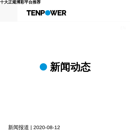
十大正规博彩平台推荐
十大正规博彩平台推
EN
中文
荐
十大正规博彩平台推荐
产品与应用
十大正规博彩平台推荐
竞争优势
新闻动态
领导团队
可持续发展
新闻动态
产品与应用
加入十大正规博彩平
圆柱电芯
台推荐
市场应用
联系我们
竞争优势
研发中心
新闻报道 |
2020-08-12