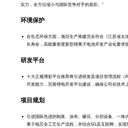
实力，全方位缩小与国际竞争对手的差距。"
环境保护
在生态环保方面，项目生产筹建完全符合《江苏省太湖
长寿命，高能量密度新型锂离子电池开发产业化要求
研发平台
十大正规博彩平台推荐将引进研发及项目管理流程（I
开发能力，完善锂电开发平台建设，确保公司在技术
项目规划
引进国际先进的制浆、涂布、碾压、分切设备、一体
离子电芯全工艺生产流程，并结合5G及互联网，实现