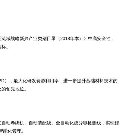
流域战略新兴产业类别目录（2018年本）》中高安全性，
指标。
PD），最大化研发资源利用率，进一步提升基础材料技术的
上的领先地位。
式自动卷绕机、自动装配线、全自动化成分容检测线，实现锂
智能化管理。