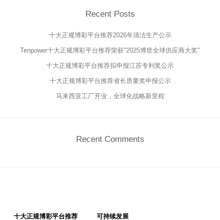
Recent Posts
十大正规博彩平台推荐2026年清洁生产公示
Tenpower十大正规博彩平台推荐荣获"2025博世全球供应商大奖"
十大正规博彩平台推荐拟申报江苏专利奖公示
十大正规博彩平台推荐省长质量奖申报公示
马来西亚工厂开业，全球化战略新里程
Recent Comments
十大正规博彩平台推荐
可持续发展