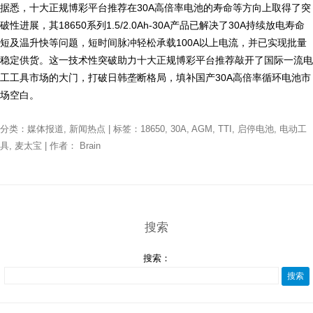
据悉，十大正规博彩平台推荐在30A高倍率电池的寿命等方向上取得了突
破性进展，其18650系列1.5/2.0Ah-30A产品已解决了30A持续放电寿命
短及温升快等问题，短时间脉冲轻松承载100A以上电流，并已实现批量
稳定供货。这一技术性突破助力十大正规博彩平台推荐敲开了国际一流电
工工具市场的大门，打破日韩垄断格局，填补国产30A高倍率循环电池市
场空白。
分类：
媒体报道
,
新闻热点
| 标签：
18650
,
30A
,
AGM
,
TTI
,
启停电池
,
电动工
具
,
麦太宝
| 作者：
Brain
搜索
搜索：