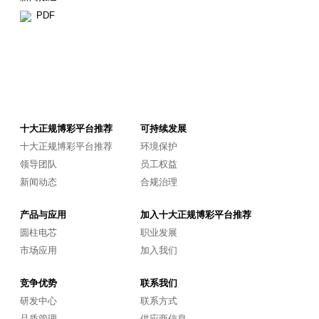
PDF
十大正规博彩平台推荐
可持续发展
十大正规博彩平台推荐
环境保护
领导团队
员工权益
新闻动态
合规治理
产品与应用
加入十大正规博彩平台推荐
圆柱电芯
职业发展
市场应用
加入我们
竞争优势
联系我们
研发中心
联系方式
品质管理
供应商信息