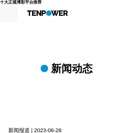
十大正规博彩平台推荐
十大正规博彩平台推
中文
荐
十大正规博彩平台推荐
十大正规博彩平台推荐
产品与应用
领导团队
竞争优势
新闻动态
新闻动态
可持续发展
产品与应用
加入十大正规博彩平
圆柱电芯
台推荐
市场应用
联系我们
竞争优势
研发中心
新闻报道 |
2023-06-28
品质管理